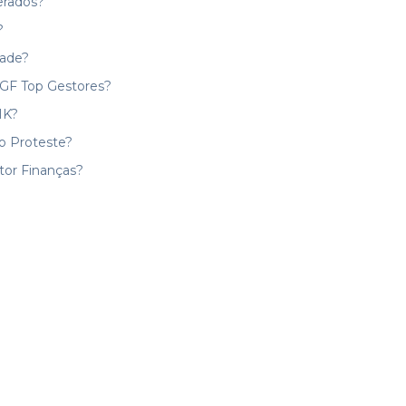
erados?
?
dade?
GF Top Gestores?
IK?
o Proteste?
or Finanças?